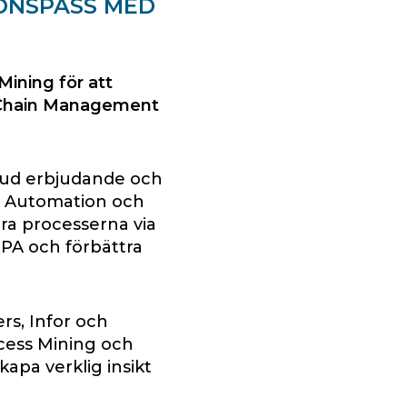
ONSPASS MED
ining för att
y Chain Management
cloud erbjudande och
g, Automation och
era processerna via
PA och förbättra
s, Infor och
ocess Mining och
kapa verklig insikt