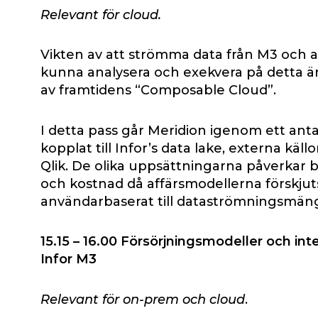
Relevant för cloud.
Vikten av att strömma data från M3 och an
kunna analysera och exekvera på detta är 
av framtidens “Composable Cloud”.
I detta pass går Meridion igenom ett antal
kopplat till Infor’s data lake, externa käll
Qlik. De olika uppsättningarna påverkar b
och kostnad då affärsmodellerna förskjut
användarbaserat till dataströmningsmän
15.15
–
16.00
Försörjningsmodeller och inter
Infor M3
Relevant för on-prem och cloud
.