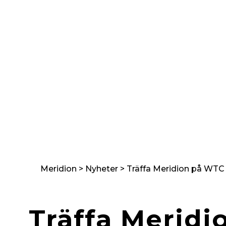
Supply Chain
på riktigt
Meridion
>
Nyheter
>
Träffa Meridion på WTC
Träffa Meridi