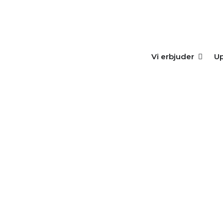
OPEN 
Vi erbjuder
Up