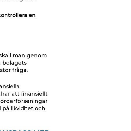
kontrollera en
r skall man genom
a bolagets
stor fråga.
ansiella
har att finansiellt
, orderförseningar
å likviditet och