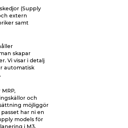
gskedjor (Supply
 och extern
briker samt
åller
 man skapar
. Vi visar i detalj
r automatisk
.
r MRP,
ningskällor och
sättning möjliggör
r passet har ni en
supply models för
lanering i M3.