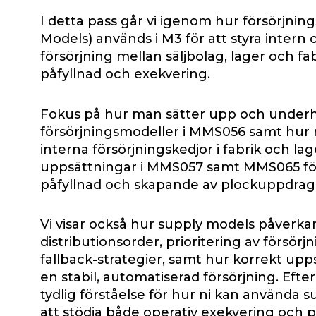
I detta pass går vi igenom hur försörjnin
Models) används i M3 för att styra intern
försörjning mellan säljbolag, lager och fa
påfyllnad och exekvering.
Fokus på hur man sätter upp och underh
försörjningsmodeller i MMS056 samt hur
interna försörjningskedjor i fabrik och lager
uppsättningar i MMS057 samt MMS065 fö
påfyllnad och skapande av plockuppdrag
Vi visar också hur supply models påverka
distributionsorder, prioritering av försörj
fallback-strategier, samt hur korrekt upp
en stabil, automatiserad försörjning. Efte
tydlig förståelse för hur ni kan använda 
att stödja både operativ exekvering och p