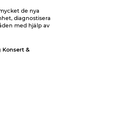
r mycket de nya
het, diagnostisera
råden med hjälp av
g Konsert &