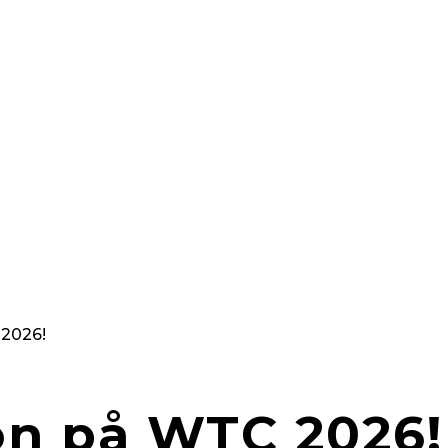
Ta kontroll över hela din suppl
engagerad partner med lång er
försörjningskedjor och logistik
vid analys och rapporter. Du får
Vi kallar det Supply Chain på rik
Upptäck Meridion du med.
 2026!
on på WTC 2026!