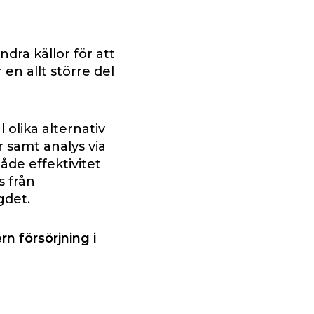
dra källor för att
en allt större del
 olika alternativ
or samt analys via
åde effektivitet
s från
gdet.
n försörjning i