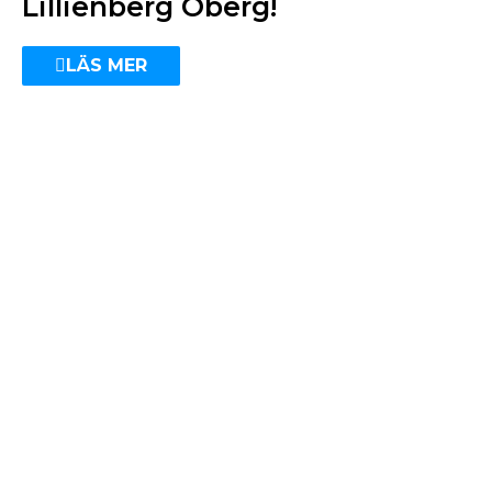
Lillienberg Öberg!
LÄS MER