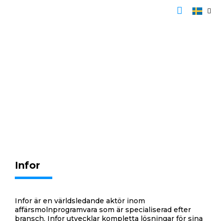
Hoppa
till
innehåll
Infor
Infor är en världsledande aktör inom
affärsmolnprogramvara som är specialiserad efter
bransch. Infor utvecklar kompletta lösningar för sina