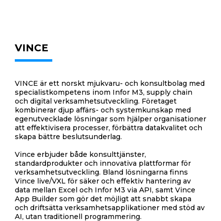
VINCE
VINCE är ett norskt mjukvaru- och konsultbolag med
specialistkompetens inom Infor M3, supply chain
och digital verksamhetsutveckling. Företaget
kombinerar djup affärs- och systemkunskap med
egenutvecklade lösningar som hjälper organisationer
att effektivisera processer, förbättra datakvalitet och
skapa bättre beslutsunderlag.
Vince erbjuder både konsulttjänster,
standardprodukter och innovativa plattformar för
verksamhetsutveckling. Bland lösningarna finns
Vince live/VXL för säker och effektiv hantering av
data mellan Excel och Infor M3 via API, samt Vince
App Builder som gör det möjligt att snabbt skapa
och driftsätta verksamhetsapplikationer med stöd av
AI, utan traditionell programmering.