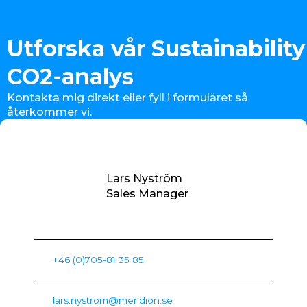
Utforska vår Sustainability
CO2-analys
Kontakta mig direkt eller fyll i formuläret så
återkommer vi.
Lars Nyström
Sales Manager
+46 (0)705-81 35 85
lars.nystrom@meridion.se