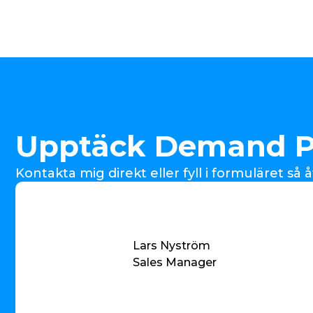
Upptäck Demand P
Kontakta mig direkt eller fyll i formuläret så
Lars Nyström
Sales Manager