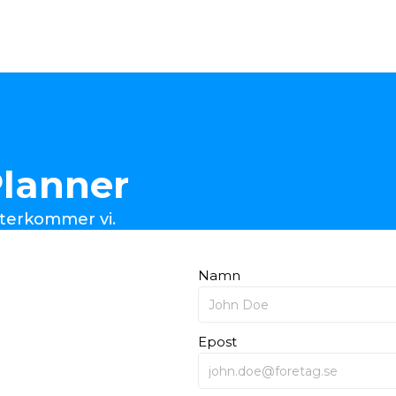
lanner
 återkommer vi.
Namn
Epost