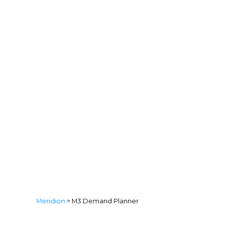
M3 Deman
Meridion
>
M3 Demand Planner