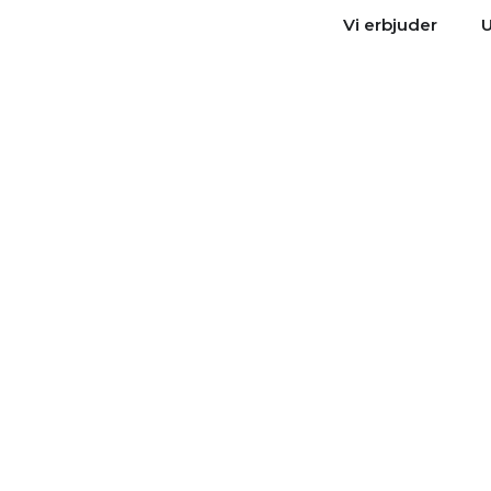
OPEN
Vi erbjuder
U