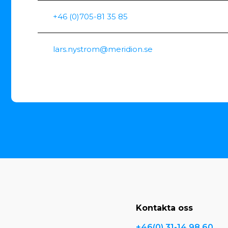
+46 (0)705-81 35 85
lars.nystrom@meridion.se
Kontakta oss
+46(0) 31-14 98 60