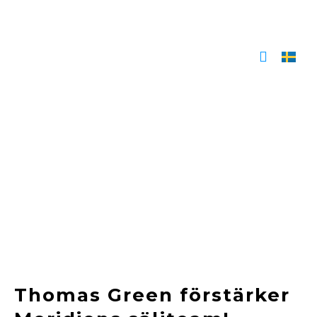
Hoppa
till
innehåll
Thomas Green förstärker