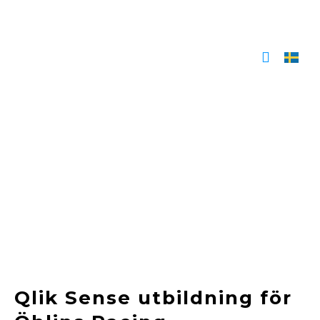
Hoppa
till
innehåll
Qlik Sense utbildning för