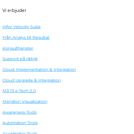
Vi erbjuder
Infor Velocity Suite
Från Analys till Resultat
Konsulttjänster
Support på riktigt
Cloud Implementation & Integration
Cloud Upgrade & Integration
M3 13.4 Tech 2.0
Meridion Visualization
Awareness Tools
Automation Tools
Accelerator Tools