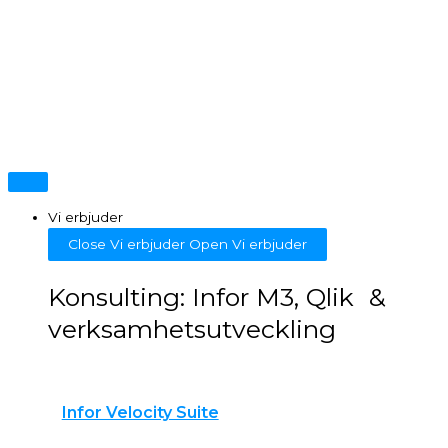
Hoppa
Inläggsnavigering
till
innehåll
Vi erbjuder
Close Vi erbjuder
Open Vi erbjuder
Konsulting: Infor M3, Qlik &
verksamhetsutveckling
Infor Velocity Suite